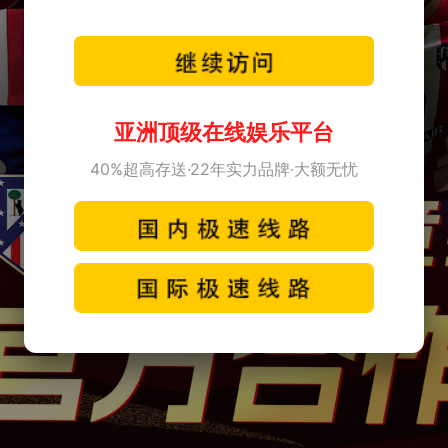
亚洲顶级在线娱乐平台
40%超高存送·22年实力品牌·大额无忧